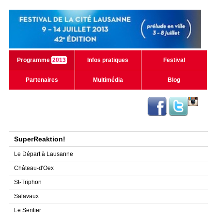
Programme
2013
Infos pratiques
Festival
Partenaires
Multimédia
Blog
SuperReaktion!
Le Départ à Lausanne
Château-d'Oex
St-Triphon
Salavaux
Le Sentier