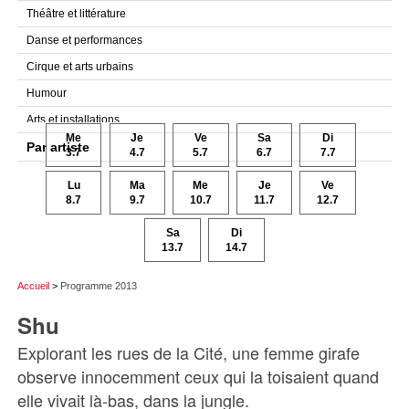
Théâtre et littérature
Danse et performances
Cirque et arts urbains
Humour
Arts et installations
Me
Je
Ve
Sa
Di
Par artiste
3.7
4.7
5.7
6.7
7.7
Lu
Ma
Me
Je
Ve
8.7
9.7
10.7
11.7
12.7
Sa
Di
13.7
14.7
Accueil
>
Programme 2013
Shu
Explorant les rues de la Cité, une femme girafe
observe innocemment ceux qui la toisaient quand
elle vivait là-bas, dans la jungle.